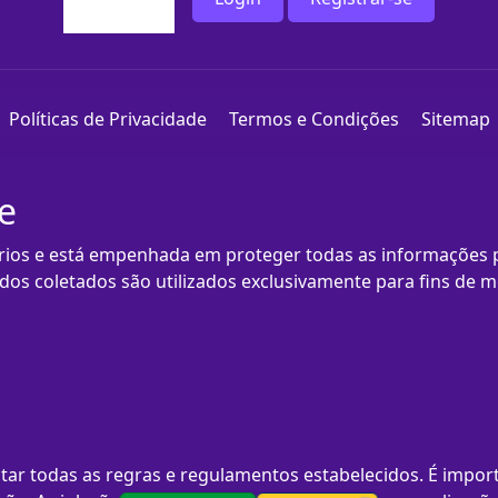
Políticas de Privacidade
Termos e Condições
Sitemap
de
ários e está empenhada em proteger todas as informações 
os coletados são utilizados exclusivamente para fins de m
r todas as regras e regulamentos estabelecidos. É import