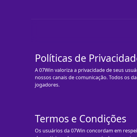
Políticas de Privacida
A 07Win valoriza a privacidade de seus usu
nossos canais de comunicação. Todos os dad
jogadores.
Termos e Condições
Os usuários da 07Win concordam em respeita