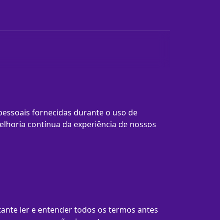
pessoais fornecidas durante o uso de
elhoria contínua da experiência de nossos
ante ler e entender todos os termos antes