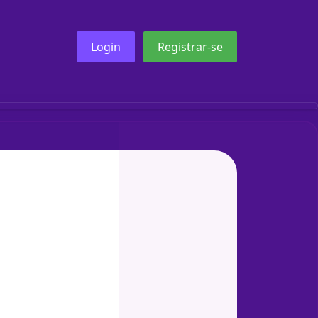
Login
Registrar-se