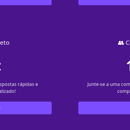
reto
👥 
t
espostas rápidas e
Junte-se a uma com
lizado!
compa
e