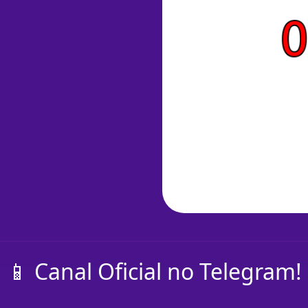
📱 Canal Oficial no Telegram!