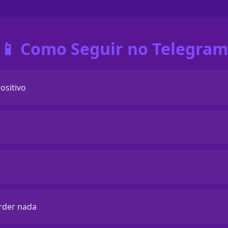
📱 Como Seguir no Telegram
ositivo
erder nada