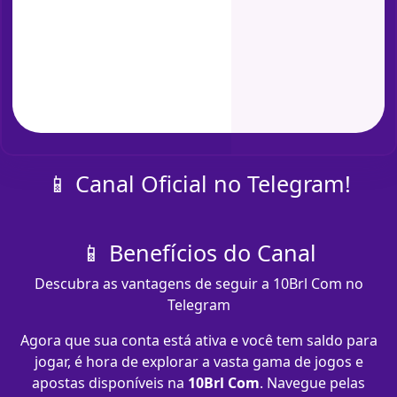
📱 Canal Oficial no Telegram!
📱 Benefícios do Canal
Descubra as vantagens de seguir a 10Brl Com no
Telegram
Agora que sua conta está ativa e você tem saldo para
jogar, é hora de explorar a vasta gama de jogos e
apostas disponíveis na
10Brl Com
. Navegue pelas