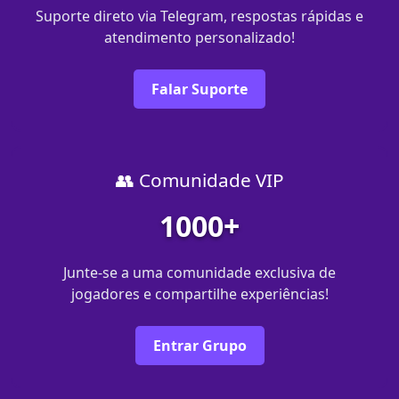
Suporte direto via Telegram, respostas rápidas e
atendimento personalizado!
Falar Suporte
👥 Comunidade VIP
1000+
Junte-se a uma comunidade exclusiva de
jogadores e compartilhe experiências!
Entrar Grupo