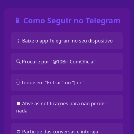
📱 Como Seguir no Telegram
📱 Baixe o app Telegram no seu dispositivo
🔍 Procure por "@10Brl ComOficial"
👆 Toque em "Entrar" ou "Join"
🔔 Ative as notificações para não perder
nada
💬 Participe das conversas e interaja