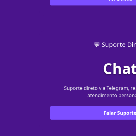
💬 Suporte Di
Cha
Suporte direto via Telegram, r
atendimento persona
Falar Suport