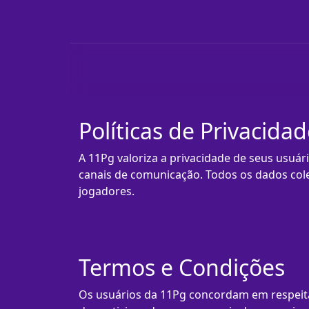
Políticas de Privacida
A 11Pg valoriza a privacidade de seus usuá
canais de comunicação. Todos os dados cole
jogadores.
Termos e Condições
Os usuários da 11Pg concordam em respeitar