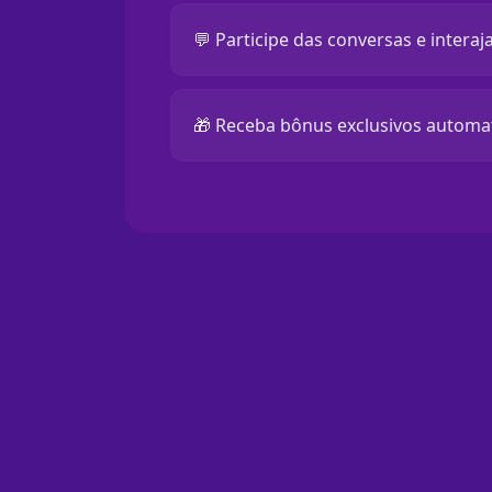
💬 Participe das conversas e interaj
🎁 Receba bônus exclusivos autom