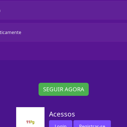
a
aticamente
SEGUIR AGORA
Acessos
Login
Registrar-se