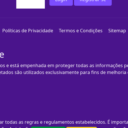
Políticas de Privacidade
Termos e Condições
Sitemap
de
rios e está empenhada em proteger todas as informações p
tados são utilizados exclusivamente para fins de melhoria
 todas as regras e regulamentos estabelecidos. É importa