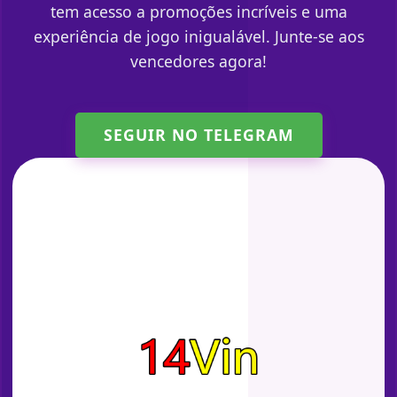
tem acesso a promoções incríveis e uma
experiência de jogo inigualável. Junte-se aos
vencedores agora!
SEGUIR NO TELEGRAM