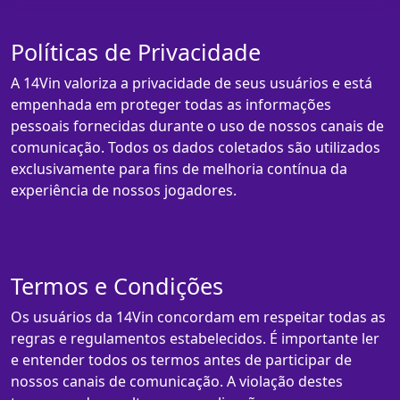
Políticas de Privacidade
A 14Vin valoriza a privacidade de seus usuários e está
empenhada em proteger todas as informações
pessoais fornecidas durante o uso de nossos canais de
comunicação. Todos os dados coletados são utilizados
exclusivamente para fins de melhoria contínua da
experiência de nossos jogadores.
Termos e Condições
Os usuários da 14Vin concordam em respeitar todas as
regras e regulamentos estabelecidos. É importante ler
e entender todos os termos antes de participar de
nossos canais de comunicação. A violação destes