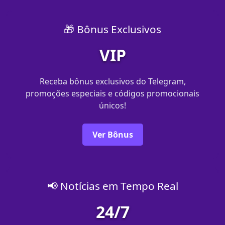
🎁 Bônus Exclusivos
VIP
Receba bônus exclusivos do Telegram,
promoções especiais e códigos promocionais
únicos!
Ver Bônus
📢 Notícias em Tempo Real
24/7