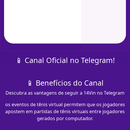
📱 Canal Oficial no Telegram!
📱 Benefícios do Canal
Descubra as vantagens de seguir a 14Vin no Telegram
os eventos de tênis virtual permitem que os jogadores
apostem em partidas de tênis virtuais entre jogadores
gerados por computador.