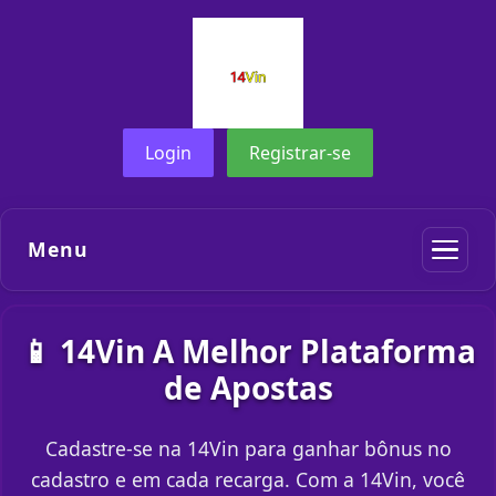
Login
Registrar-se
Menu
📱 14Vin A Melhor Plataforma
de Apostas
Cadastre-se na 14Vin para ganhar bônus no
cadastro e em cada recarga. Com a 14Vin, você