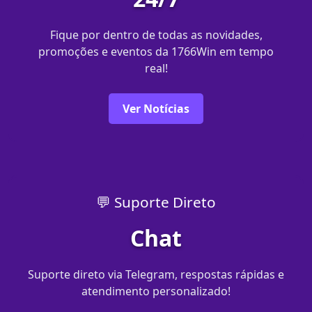
Fique por dentro de todas as novidades,
promoções e eventos da 1766Win em tempo
real!
Ver Notícias
💬 Suporte Direto
Chat
Suporte direto via Telegram, respostas rápidas e
atendimento personalizado!