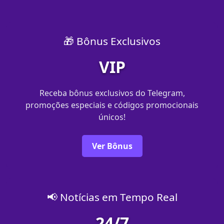
🎁 Bônus Exclusivos
VIP
Receba bônus exclusivos do Telegram,
promoções especiais e códigos promocionais
únicos!
Ver Bônus
📢 Notícias em Tempo Real
24/7