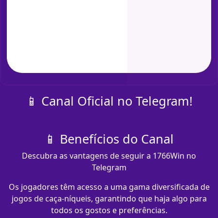
📱 Canal Oficial no Telegram!
📱 Benefícios do Canal
Descubra as vantagens de seguir a 1766Win no
Telegram
Os jogadores têm acesso a uma gama diversificada de
jogos de caça-níqueis, garantindo que haja algo para
todos os gostos e preferências.