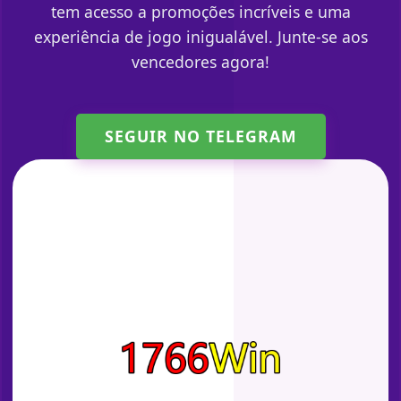
tem acesso a promoções incríveis e uma
experiência de jogo inigualável. Junte-se aos
vencedores agora!
SEGUIR NO TELEGRAM