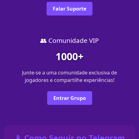
Falar Suporte
👥 Comunidade VIP
1000+
Junte-se a uma comunidade exclusiva de
jogadores e compartilhe experiências!
Entrar Grupo
📱 Como Seguir no Telegram