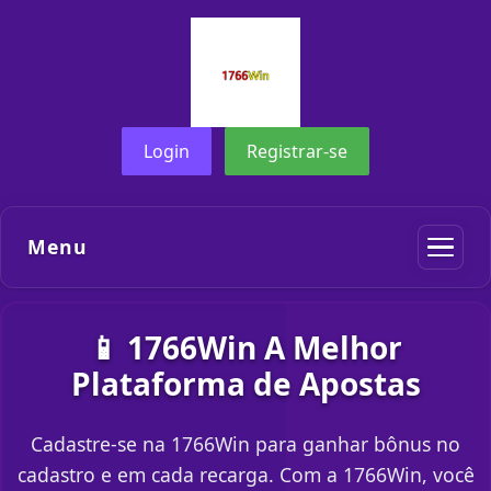
Login
Registrar-se
Menu
📱 1766Win A Melhor
Plataforma de Apostas
Cadastre-se na 1766Win para ganhar bônus no
cadastro e em cada recarga. Com a 1766Win, você