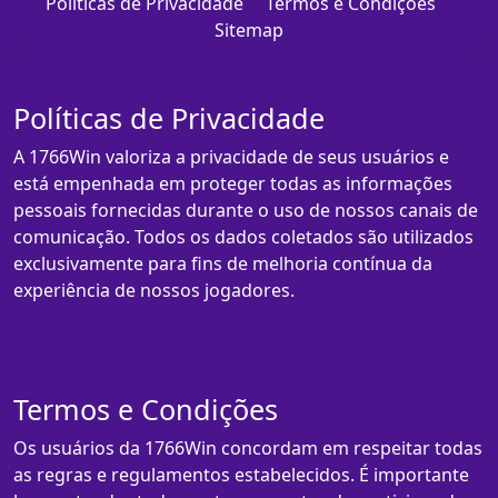
Políticas de Privacidade
Termos e Condições
Sitemap
Políticas de Privacidade
A 1766Win valoriza a privacidade de seus usuários e
está empenhada em proteger todas as informações
pessoais fornecidas durante o uso de nossos canais de
comunicação. Todos os dados coletados são utilizados
exclusivamente para fins de melhoria contínua da
experiência de nossos jogadores.
Termos e Condições
Os usuários da 1766Win concordam em respeitar todas
as regras e regulamentos estabelecidos. É importante