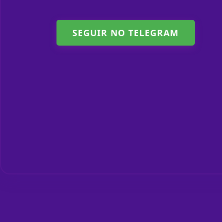
SEGUIR NO TELEGRAM