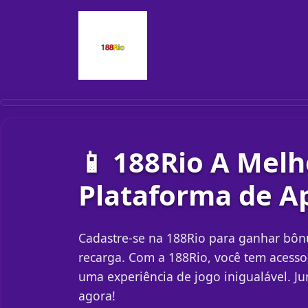
📱 188Rio A Melh
Plataforma de A
Cadastre-se na 188Rio para ganhar bôn
recarga. Com a 188Rio, você tem acesso
uma experiência de jogo inigualável. J
agora!