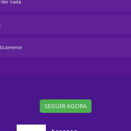
erder nada
a
aticamente
SEGUIR AGORA