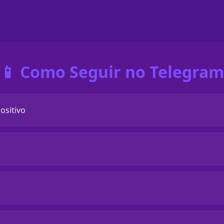
📱 Como Seguir no Telegram
ositivo