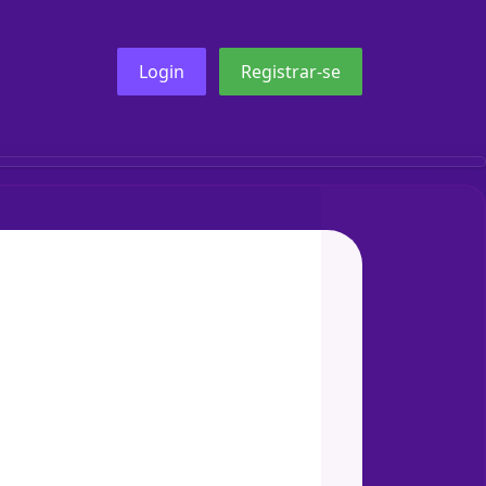
Login
Registrar-se