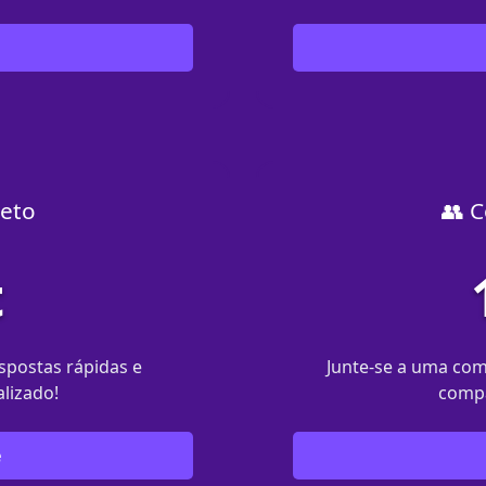
reto
👥 
t
espostas rápidas e
Junte-se a uma com
lizado!
compa
e