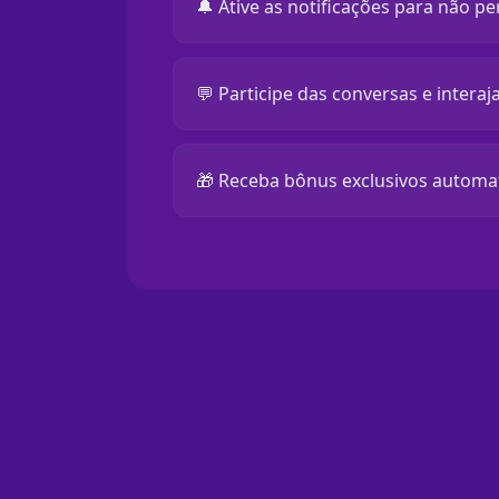
🔔 Ative as notificações para não p
💬 Participe das conversas e interaj
🎁 Receba bônus exclusivos autom