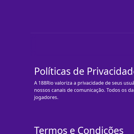
Políticas de Privacida
A 188Rio valoriza a privacidade de seus us
nossos canais de comunicação. Todos os dad
jogadores.
Termos e Condições