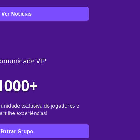
Ver Notícias
Comunidade VIP
1000+
unidade exclusiva de jogadores e
rtilhe experiências!
Entrar Grupo