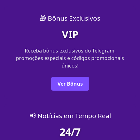
🎁 Bônus Exclusivos
VIP
Receba bônus exclusivos do Telegram,
promoções especiais e códigos promocionais
únicos!
Ver Bônus
📢 Notícias em Tempo Real
24/7