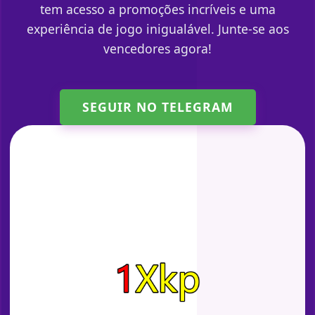
tem acesso a promoções incríveis e uma
experiência de jogo inigualável. Junte-se aos
vencedores agora!
SEGUIR NO TELEGRAM