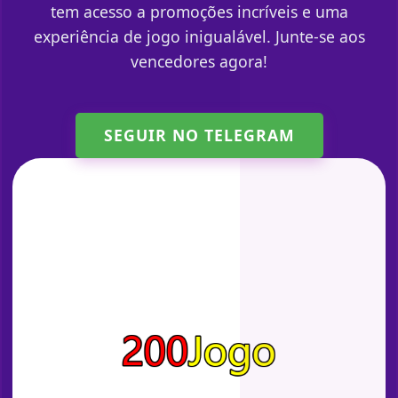
tem acesso a promoções incríveis e uma
experiência de jogo inigualável. Junte-se aos
vencedores agora!
SEGUIR NO TELEGRAM