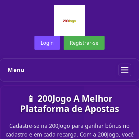
Login
Registrar-se
Menu
📱 200Jogo A Melhor
Plataforma de Apostas
Cadastre-se na 200Jogo para ganhar bônus no
cadastro e em cada recarga. Com a 200Jogo, você