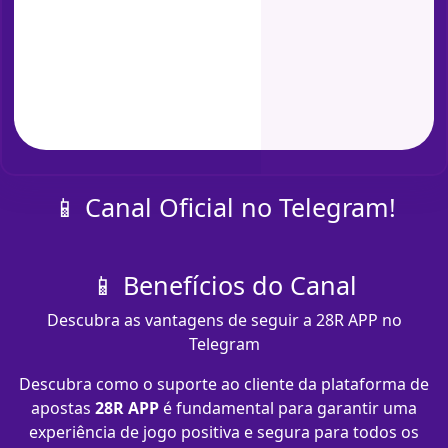
📱 Canal Oficial no Telegram!
📱 Benefícios do Canal
Descubra as vantagens de seguir a 28R APP no
Telegram
Descubra como o suporte ao cliente da plataforma de
apostas
28R APP
é fundamental para garantir uma
experiência de jogo positiva e segura para todos os