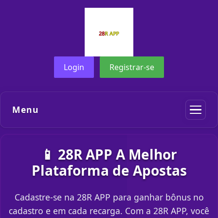
Login
Registrar-se
Menu
📱 28R APP A Melhor
Plataforma de Apostas
Cadastre-se na 28R APP para ganhar bônus no
cadastro e em cada recarga. Com a 28R APP, você