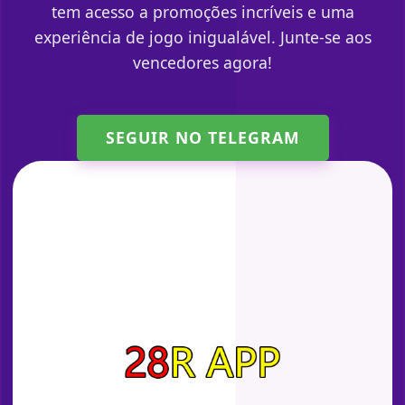
tem acesso a promoções incríveis e uma
experiência de jogo inigualável. Junte-se aos
vencedores agora!
SEGUIR NO TELEGRAM