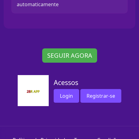
automaticamente
SEGUIR AGORA
Acessos
Login
Registrar-se