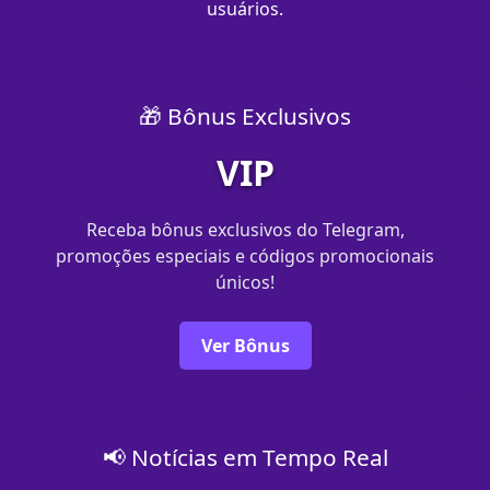
usuários.
🎁 Bônus Exclusivos
VIP
Receba bônus exclusivos do Telegram,
promoções especiais e códigos promocionais
únicos!
Ver Bônus
📢 Notícias em Tempo Real