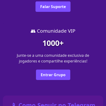
Falar Suporte
👥 Comunidade VIP
1000+
Junte-se a uma comunidade exclusiva de
jogadores e compartilhe experiências!
Entrar Grupo
📱 Como Seguir no Telegram