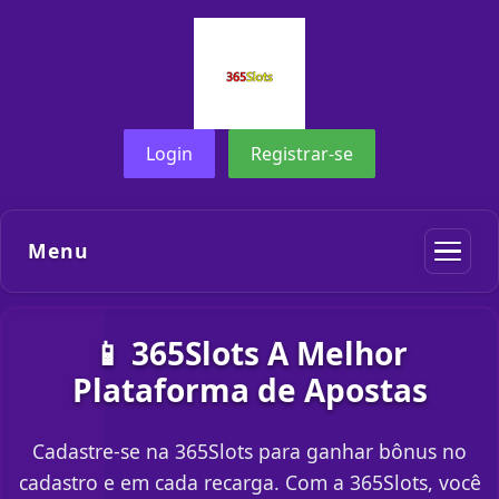
Login
Registrar-se
Menu
📱 365Slots A Melhor
Plataforma de Apostas
Cadastre-se na 365Slots para ganhar bônus no
cadastro e em cada recarga. Com a 365Slots, você