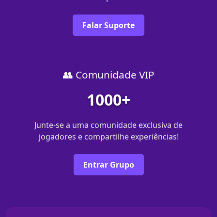
Falar Suporte
👥 Comunidade VIP
1000+
Junte-se a uma comunidade exclusiva de
jogadores e compartilhe experiências!
Entrar Grupo