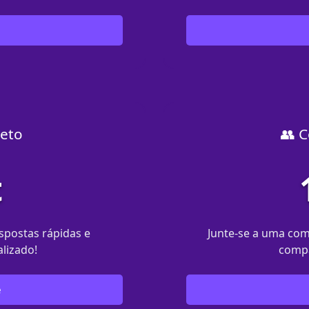
reto
👥 
t
espostas rápidas e
Junte-se a uma com
lizado!
compa
e