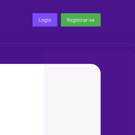
Login
Registrar-se