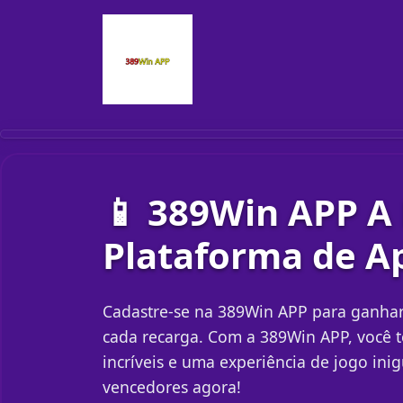
📱 389Win APP A
Plataforma de A
Cadastre-se na 389Win APP para ganha
cada recarga. Com a 389Win APP, você 
incríveis e uma experiência de jogo inig
vencedores agora!