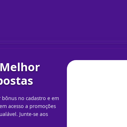
 Melhor
postas
r bônus no cadastro e em
tem acesso a promoções
ualável. Junte-se aos