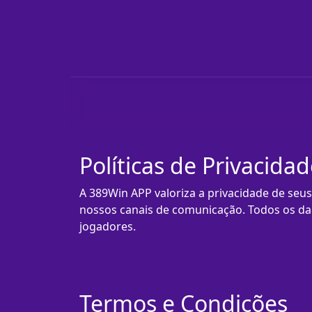
Políticas de Privacida
A 389Win APP valoriza a privacidade de seu
nossos canais de comunicação. Todos os dad
jogadores.
Termos e Condições