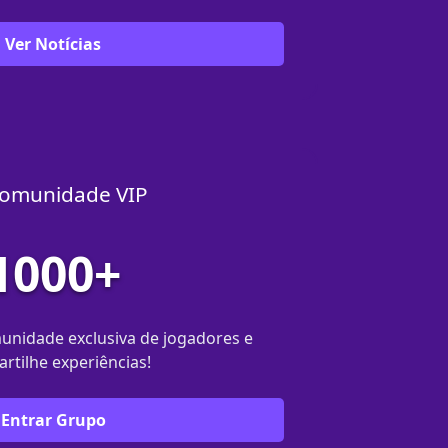
Ver Notícias
Comunidade VIP
1000+
unidade exclusiva de jogadores e
rtilhe experiências!
Entrar Grupo