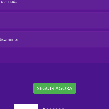
erder nada
a
aticamente
SEGUIR AGORA