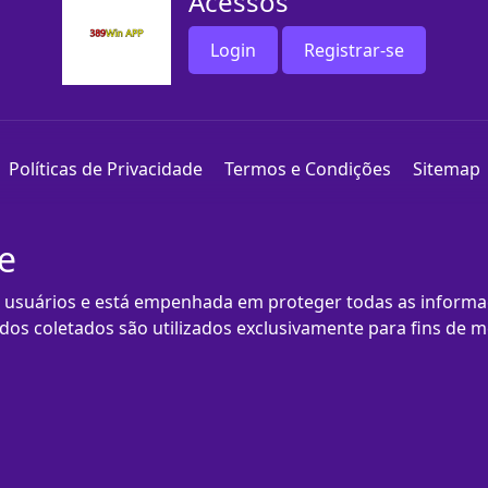
Acessos
Login
Registrar-se
Políticas de Privacidade
Termos e Condições
Sitemap
de
s usuários e está empenhada em proteger todas as informa
os coletados são utilizados exclusivamente para fins de m