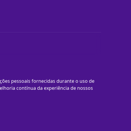
ções pessoais fornecidas durante o uso de
elhoria contínua da experiência de nossos