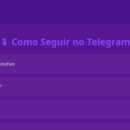
📱 Como Seguir no Telegram
ositivo
l"