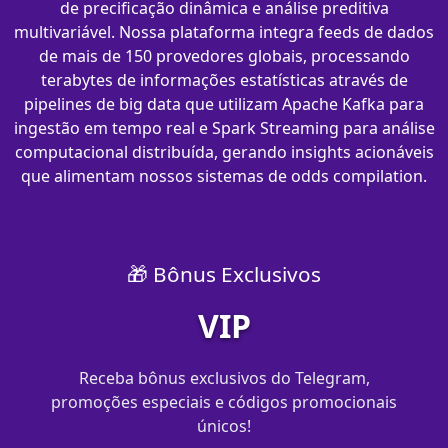
de precificação dinâmica e análise preditiva
multivariável. Nossa plataforma integra feeds de dados
de mais de 150 provedores globais, processando
terabytes de informações estatísticas através de
pipelines de big data que utilizam Apache Kafka para
ingestão em tempo real e Spark Streaming para análise
computacional distribuída, gerando insights acionáveis
que alimentam nossos sistemas de odds compilation.
🎁 Bônus Exclusivos
VIP
Receba bônus exclusivos do Telegram,
promoções especiais e códigos promocionais
únicos!