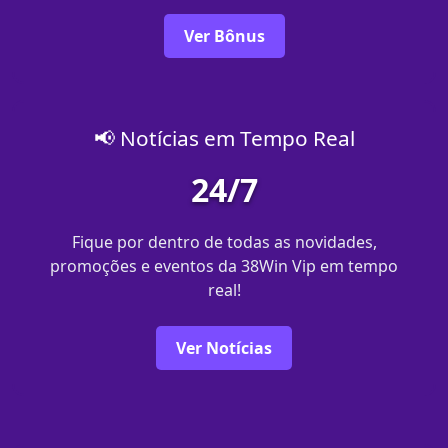
Ver Bônus
📢 Notícias em Tempo Real
24/7
Fique por dentro de todas as novidades,
promoções e eventos da 38Win Vip em tempo
real!
Ver Notícias