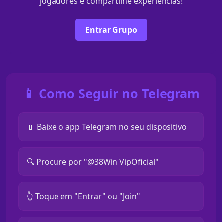
jogadores e compartilhe experiências!
Entrar Grupo
📱 Como Seguir no Telegram
📱 Baixe o app Telegram no seu dispositivo
🔍 Procure por "@38Win VipOficial"
👆 Toque em "Entrar" ou "Join"