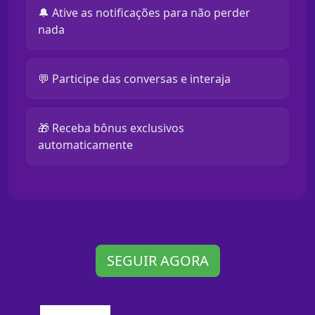
🔔 Ative as notificações para não perder
nada
💬 Participe das conversas e interaja
🎁 Receba bônus exclusivos
automaticamente
SEGUIR AGORA