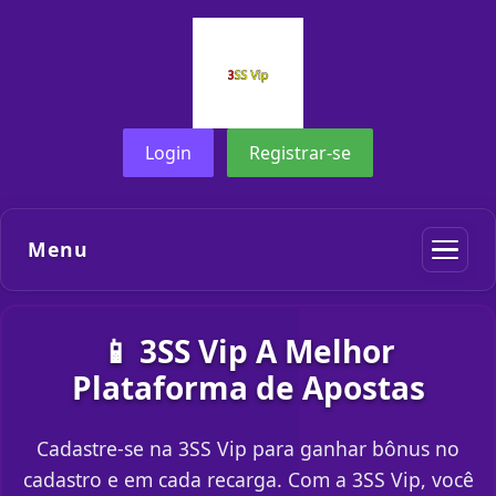
Login
Registrar-se
Menu
📱 3SS Vip A Melhor
Plataforma de Apostas
Cadastre-se na 3SS Vip para ganhar bônus no
cadastro e em cada recarga. Com a 3SS Vip, você