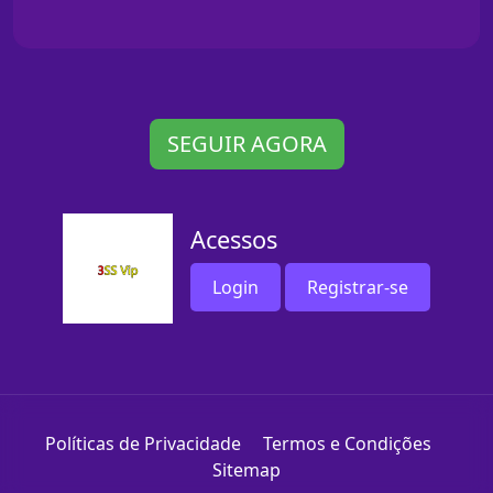
SEGUIR AGORA
Acessos
Login
Registrar-se
Políticas de Privacidade
Termos e Condições
Sitemap