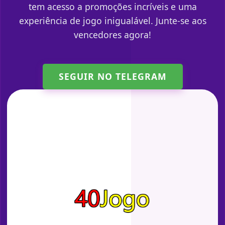
tem acesso a promoções incríveis e uma
experiência de jogo inigualável. Junte-se aos
vencedores agora!
SEGUIR NO TELEGRAM