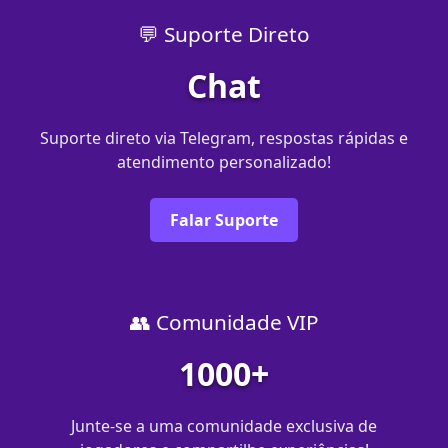
💬 Suporte Direto
Chat
Suporte direto via Telegram, respostas rápidas e
atendimento personalizado!
Falar Suporte
👥 Comunidade VIP
1000+
Junte-se a uma comunidade exclusiva de