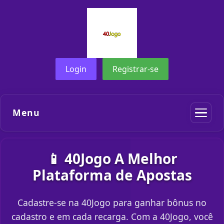
Login
Registrar-se
Menu
📱 40Jogo A Melhor
Plataforma de Apostas
Cadastre-se na 40Jogo para ganhar bônus no
cadastro e em cada recarga. Com a 40Jogo, você