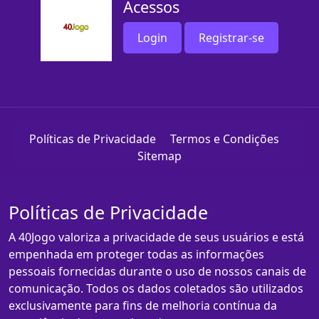
Acessos
Login
Registrar-se
Políticas de Privacidade
Termos e Condições
Sitemap
Políticas de Privacidade
A 40Jogo valoriza a privacidade de seus usuários e está
empenhada em proteger todas as informações
pessoais fornecidas durante o uso de nossos canais de
comunicação. Todos os dados coletados são utilizados
exclusivamente para fins de melhoria contínua da