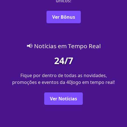
únicos!
Ver Bônus
📢 Notícias em Tempo Real
24/7
Fique por dentro de todas as novidades,
promoções e eventos da 40Jogo em tempo real!
Ver Notícias