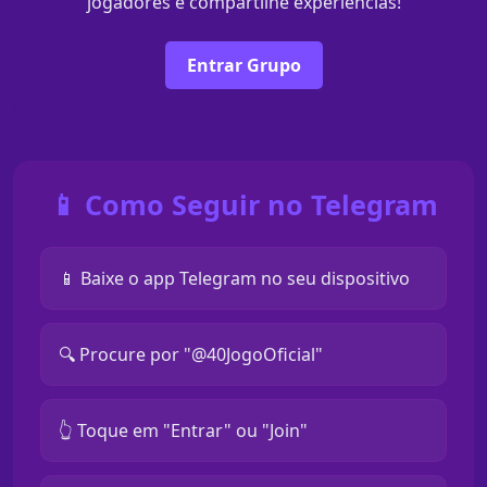
jogadores e compartilhe experiências!
Entrar Grupo
📱 Como Seguir no Telegram
📱 Baixe o app Telegram no seu dispositivo
🔍 Procure por "@40JogoOficial"
👆 Toque em "Entrar" ou "Join"