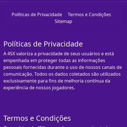
Políticas de Privacidade
Termos e Condições
Sitemap
Políticas de Privacidade
A 45X valoriza a privacidade de seus usuários e está
empenhada em proteger todas as informações
pessoais fornecidas durante o uso de nossos canais de
comunicação. Todos os dados coletados são utilizados
exclusivamente para fins de melhoria contínua da
experiência de nossos jogadores.
Termos e Condições