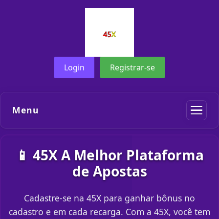
Login
Registrar-se
Menu
📱 45X A Melhor Plataforma
de Apostas
Cadastre-se na 45X para ganhar bônus no
cadastro e em cada recarga. Com a 45X, você tem