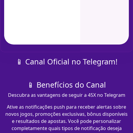
📱 Canal Oficial no Telegram!
📱 Benefícios do Canal
Descubra as vantagens de seguir a 45X no Telegram
Ative as notificações push para receber alertas sobre
novos jogos, promoções exclusivas, bônus disponíveis
e resultados de apostas. Você pode personalizar
completamente quais tipos de notificação deseja