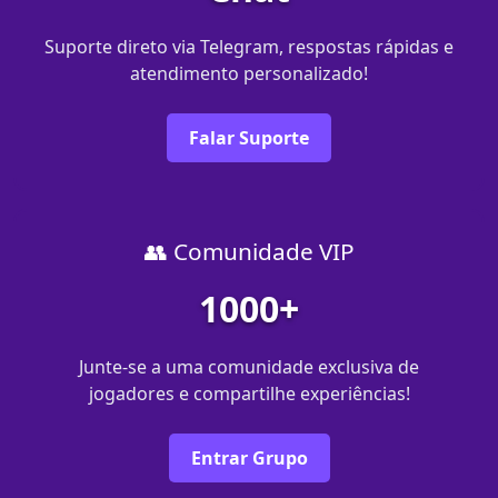
Suporte direto via Telegram, respostas rápidas e
atendimento personalizado!
Falar Suporte
👥 Comunidade VIP
1000+
Junte-se a uma comunidade exclusiva de
jogadores e compartilhe experiências!
Entrar Grupo