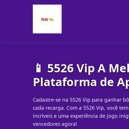
📱 5526 Vip A Me
Plataforma de A
Cadastre-se na 5526 Vip para ganhar b
cada recarga. Com a 5526 Vip, você te
incríveis e uma experiência de jogo inig
vencedores agora!