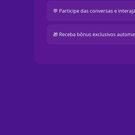
💬 Participe das conversas e interaj
🎁 Receba bônus exclusivos autom