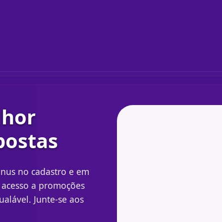
lhor
postas
ônus no cadastro e em
m acesso a promoções
ualável. Junte-se aos