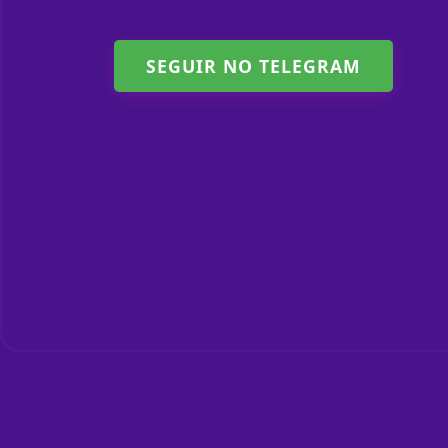
SEGUIR NO TELEGRAM