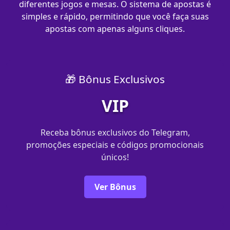
diferentes jogos e mesas. O sistema de apostas é
simples e rápido, permitindo que você faça suas
apostas com apenas alguns cliques.
🎁 Bônus Exclusivos
VIP
Receba bônus exclusivos do Telegram,
promoções especiais e códigos promocionais
únicos!
Ver Bônus