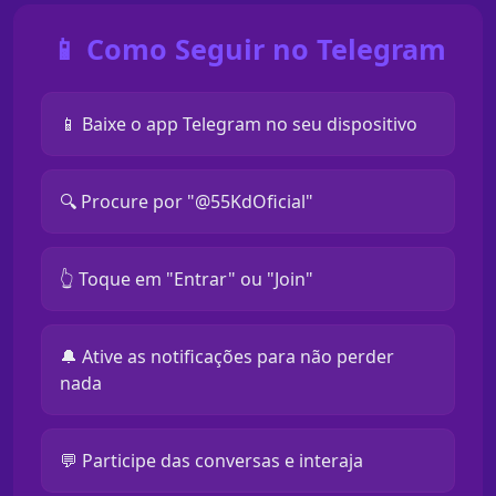
📱 Como Seguir no Telegram
📱 Baixe o app Telegram no seu dispositivo
🔍 Procure por "@55KdOficial"
👆 Toque em "Entrar" ou "Join"
🔔 Ative as notificações para não perder
nada
💬 Participe das conversas e interaja