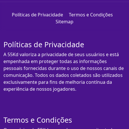
Políticas de Privacidade
Termos e Condições
Sitemap
Políticas de Privacidade
A 55Kd valoriza a privacidade de seus usuários e está
empenhada em proteger todas as informações
pessoais fornecidas durante o uso de nossos canais de
comunicação. Todos os dados coletados são utilizados
exclusivamente para fins de melhoria contínua da
experiência de nossos jogadores.
Termos e Condições