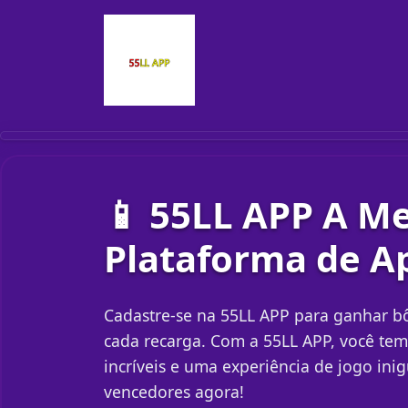
📱 55LL APP A M
Plataforma de A
Cadastre-se na 55LL APP para ganhar b
cada recarga. Com a 55LL APP, você te
incríveis e uma experiência de jogo inig
vencedores agora!