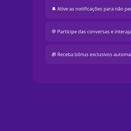
🔔 Ative as notificações para não p
💬 Participe das conversas e interaj
🎁 Receba bônus exclusivos autom