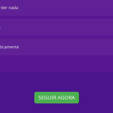
erder nada
a
aticamente
SEGUIR AGORA