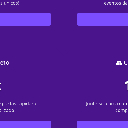
s únicos!
eventos da
reto
👥 
t
espostas rápidas e
Junte-se a uma com
lizado!
compa
e