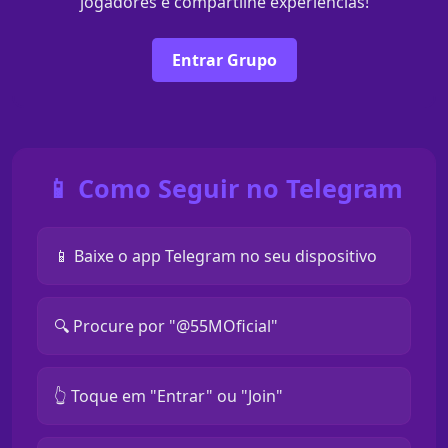
jogadores e compartilhe experiências!
Entrar Grupo
📱 Como Seguir no Telegram
📱 Baixe o app Telegram no seu dispositivo
🔍 Procure por "@55MOficial"
👆 Toque em "Entrar" ou "Join"