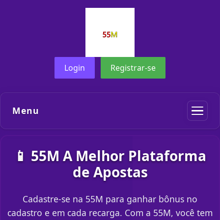
Login
Registrar-se
Menu
📱 55M A Melhor Plataforma
de Apostas
Cadastre-se na 55M para ganhar bônus no
cadastro e em cada recarga. Com a 55M, você tem