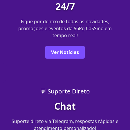
24/7
Fique por dentro de todas as novidades,
promoções e eventos da 56Pg CaSSino em
tempo real!
Ver Notícias
💬 Suporte Direto
Chat
Suporte direto via Telegram, respostas rápidas e
atendimento personalizado!