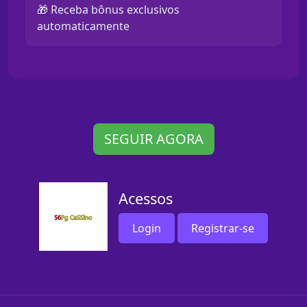
🎁 Receba bônus exclusivos
automaticamente
SEGUIR AGORA
Acessos
Login
Registrar-se