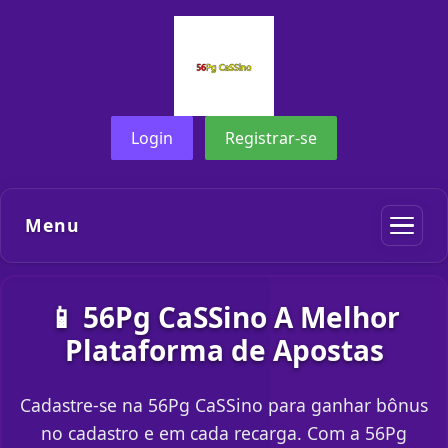
Login
Registrar-se
Menu
📱 56Pg CaSSino A Melhor
Plataforma de Apostas
Cadastre-se na 56Pg CaSSino para ganhar bônus
no cadastro e em cada recarga. Com a 56Pg