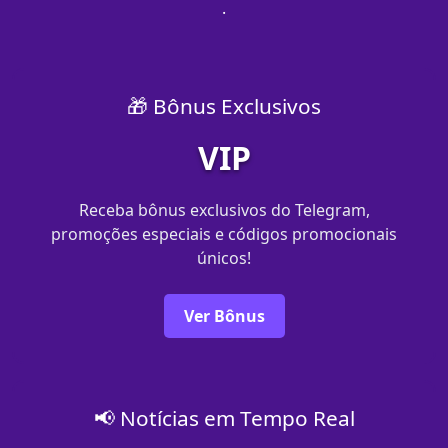
.
🎁 Bônus Exclusivos
VIP
Receba bônus exclusivos do Telegram,
promoções especiais e códigos promocionais
únicos!
Ver Bônus
📢 Notícias em Tempo Real