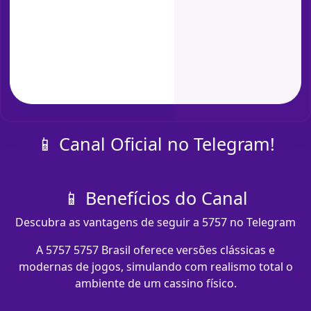
📱 Canal Oficial no Telegram!
📱 Benefícios do Canal
Descubra as vantagens de seguir a 5757 no Telegram
A 5757 5757 Brasil oferece versões clássicas e
modernas de jogos, simulando com realismo total o
ambiente de um cassino físico.