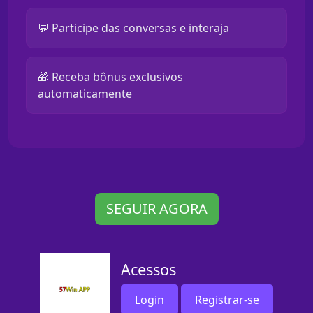
💬 Participe das conversas e interaja
🎁 Receba bônus exclusivos
automaticamente
SEGUIR AGORA
Acessos
Login
Registrar-se