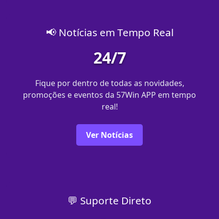
📢 Notícias em Tempo Real
24/7
Fique por dentro de todas as novidades,
promoções e eventos da 57Win APP em tempo
real!
Ver Notícias
💬 Suporte Direto