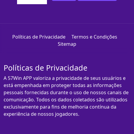
Políticas de Privacidade
Termos e Condições
Sitemap
Políticas de Privacidade
A 57Win APP valoriza a privacidade de seus usuários e
está empenhada em proteger todas as informações
pessoais fornecidas durante o uso de nossos canais de
comunicação. Todos os dados coletados são utilizados
exclusivamente para fins de melhoria contínua da
experiência de nossos jogadores.