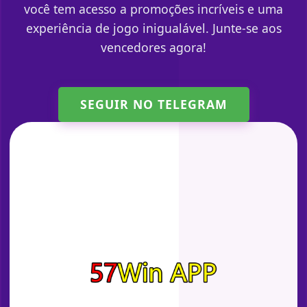
você tem acesso a promoções incríveis e uma
experiência de jogo inigualável. Junte-se aos
vencedores agora!
SEGUIR NO TELEGRAM