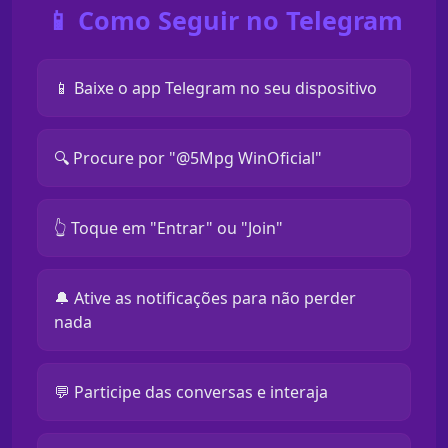
📱 Como Seguir no Telegram
📱 Baixe o app Telegram no seu dispositivo
🔍 Procure por "@5Mpg WinOficial"
👆 Toque em "Entrar" ou "Join"
🔔 Ative as notificações para não perder
nada
💬 Participe das conversas e interaja