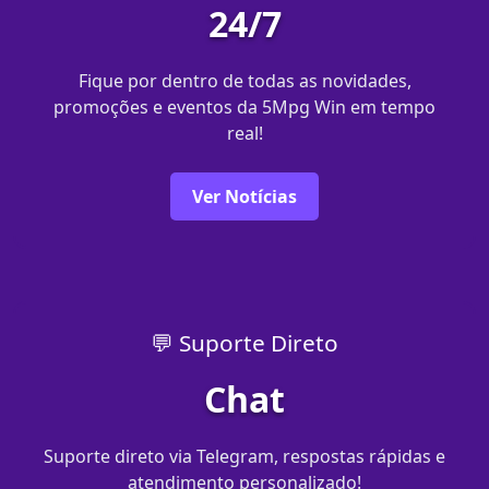
24/7
Fique por dentro de todas as novidades,
promoções e eventos da 5Mpg Win em tempo
real!
Ver Notícias
💬 Suporte Direto
Chat
Suporte direto via Telegram, respostas rápidas e
atendimento personalizado!