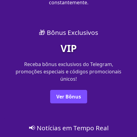
constantemente.
🎁 Bônus Exclusivos
VIP
Receba bônus exclusivos do Telegram,
promoções especiais e códigos promocionais
únicos!
Ver Bônus
📢 Notícias em Tempo Real