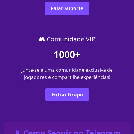
Falar Suporte
👥 Comunidade VIP
1000+
Junte-se a uma comunidade exclusiva de
jogadores e compartilhe experiências!
Entrar Grupo
📱 Como Seguir no Telegram