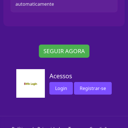
automaticamente
SEGUIR AGORA
Acessos
Login
Registrar-se