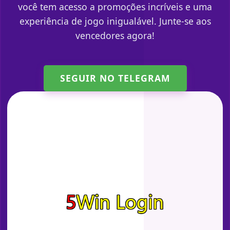
você tem acesso a promoções incríveis e uma
experiência de jogo inigualável. Junte-se aos
vencedores agora!
SEGUIR NO TELEGRAM