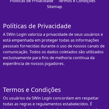
Políticas de Privacidade
Termos e Condições
Sitemap
Políticas de Privacidade
A 5Win Login valoriza a privacidade de seus usuários e
está empenhada em proteger todas as informações
pessoais fornecidas durante o uso de nossos canais de
comunicação. Todos os dados coletados são utilizados
exclusivamente para fins de melhoria contínua da
experiência de nossos jogadores.
Termos e Condições
Os usuários da 5Win Login concordam em respeitar
todas as regras e regulamentos estabelecidos. É