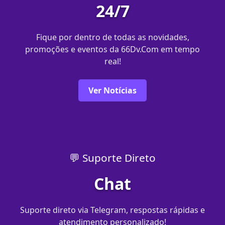
24/7
Fique por dentro de todas as novidades,
promoções e eventos da 66Dv.Com em tempo
real!
Ver Notícias
💬 Suporte Direto
Chat
Suporte direto via Telegram, respostas rápidas e
atendimento personalizado!