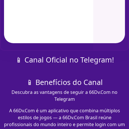
📱 Canal Oficial no Telegram!
📱 Benefícios do Canal
Descubra as vantagens de seguir a 66Dv.Com no
Telegram
A 66Dv.Com é um aplicativo que combina múltiplos
estilos de jogos — a 66Dv.Com Brasil reúne
profissionais do mundo inteiro e permite login com um