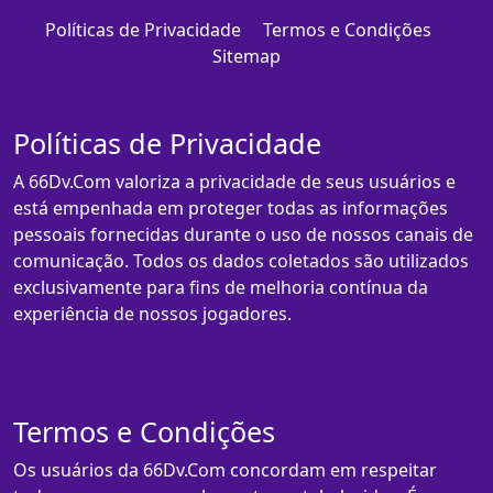
Políticas de Privacidade
Termos e Condições
Sitemap
Políticas de Privacidade
A 66Dv.Com valoriza a privacidade de seus usuários e
está empenhada em proteger todas as informações
pessoais fornecidas durante o uso de nossos canais de
comunicação. Todos os dados coletados são utilizados
exclusivamente para fins de melhoria contínua da
experiência de nossos jogadores.
Termos e Condições
Os usuários da 66Dv.Com concordam em respeitar