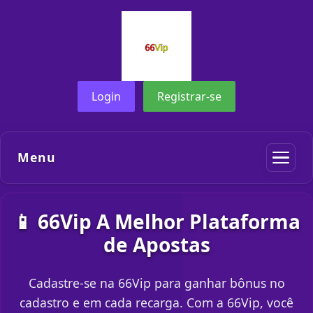
Login
Registrar-se
Menu
📱 66Vip A Melhor Plataforma
de Apostas
Cadastre-se na 66Vip para ganhar bônus no
cadastro e em cada recarga. Com a 66Vip, você