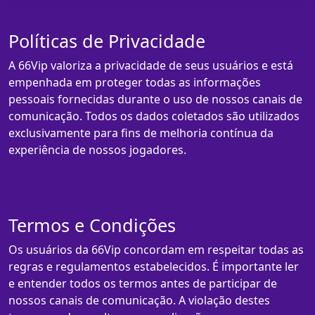
Políticas de Privacidade
A 66Vip valoriza a privacidade de seus usuários e está
empenhada em proteger todas as informações
pessoais fornecidas durante o uso de nossos canais de
comunicação. Todos os dados coletados são utilizados
exclusivamente para fins de melhoria contínua da
experiência de nossos jogadores.
Termos e Condições
Os usuários da 66Vip concordam em respeitar todas as
regras e regulamentos estabelecidos. É importante ler
e entender todos os termos antes de participar de
nossos canais de comunicação. A violação destes