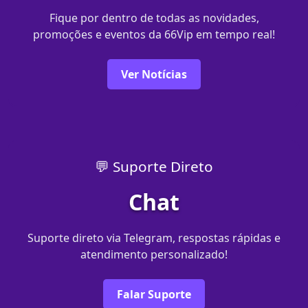
Fique por dentro de todas as novidades,
promoções e eventos da 66Vip em tempo real!
Ver Notícias
💬 Suporte Direto
Chat
Suporte direto via Telegram, respostas rápidas e
atendimento personalizado!
Falar Suporte