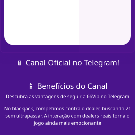
📱 Canal Oficial no Telegram!
📱 Benefícios do Canal
Descubra as vantagens de seguir a 66Vip no Telegram
No blackjack, competimos contra o dealer, buscando 21
sem ultrapassar. A interação com dealers reais torna o
jogo ainda mais emocionante