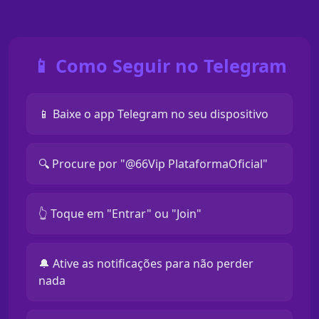
📱 Como Seguir no Telegram
📱 Baixe o app Telegram no seu dispositivo
🔍 Procure por "@66Vip PlataformaOficial"
👆 Toque em "Entrar" ou "Join"
🔔 Ative as notificações para não perder
nada