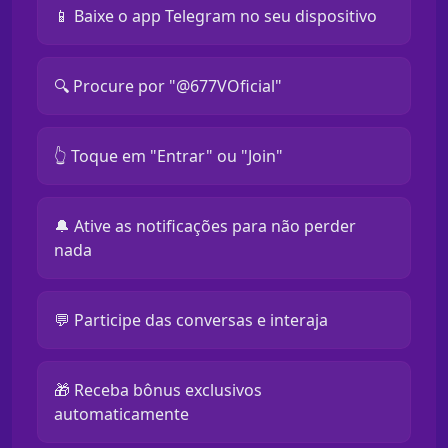
📱 Baixe o app Telegram no seu dispositivo
🔍 Procure por "@677VOficial"
👆 Toque em "Entrar" ou "Join"
🔔 Ative as notificações para não perder
nada
💬 Participe das conversas e interaja
🎁 Receba bônus exclusivos
automaticamente