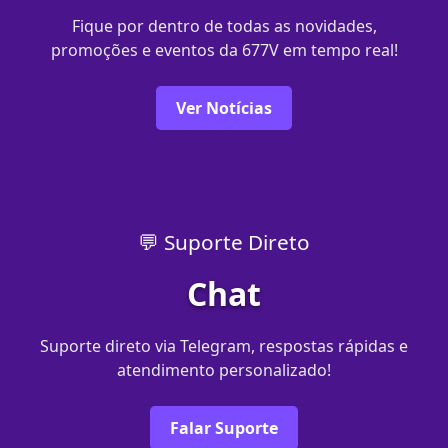
Fique por dentro de todas as novidades,
promoções e eventos da 677V em tempo real!
Ver Notícias
💬 Suporte Direto
Chat
Suporte direto via Telegram, respostas rápidas e
atendimento personalizado!
Falar Suporte