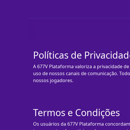
Políticas de Privacida
A 677V Plataforma valoriza a privacidade d
uso de nossos canais de comunicação. Todos
nossos jogadores.
Termos e Condições
Os usuários da 677V Plataforma concordam e