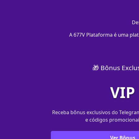
De
A 677V Plataforma é uma plata
🎁 Bônus Exclu
VIP
Receba bônus exclusivos do Telegra
e códigos promocionai
Ver Bônus