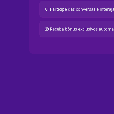
💬 Participe das conversas e interaj
🎁 Receba bônus exclusivos autom