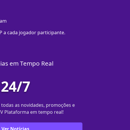
ram
P a cada jogador participante.
cias em Tempo Real
24/7
e todas as novidades, promoções e
7V Plataforma em tempo real!
Ver Notícias