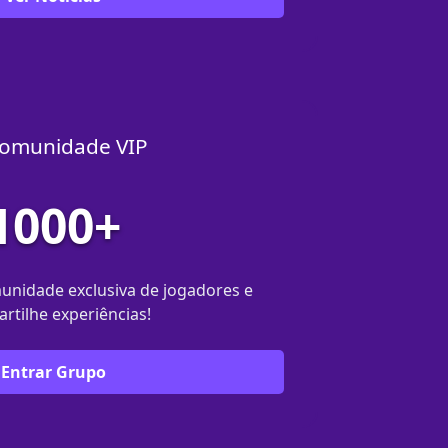
Comunidade VIP
1000+
unidade exclusiva de jogadores e
rtilhe experiências!
Entrar Grupo