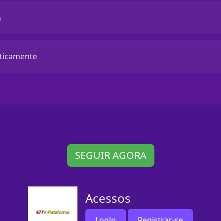
a
aticamente
SEGUIR AGORA
Acessos
Login
Registrar-se