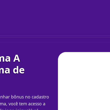
ma A
ma de
anhar bônus no cadastro
rma, você tem acesso a