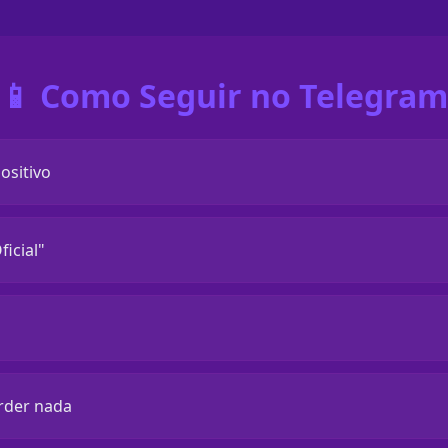
📱 Como Seguir no Telegram
ositivo
icial"
erder nada