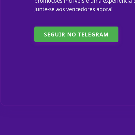
promoções incríveis e uma experiência d
Junte-se aos vencedores agora!
SEGUIR NO TELEGRAM