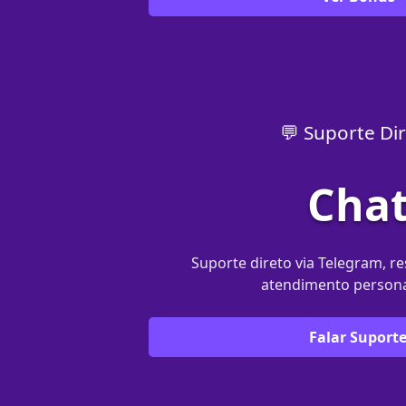
💬 Suporte Di
Cha
Suporte direto via Telegram, r
atendimento persona
Falar Suport