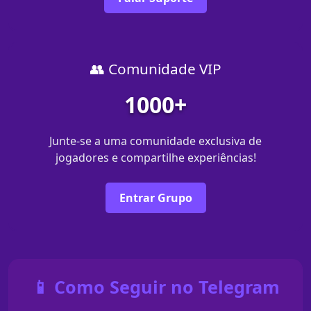
👥 Comunidade VIP
1000+
Junte-se a uma comunidade exclusiva de
jogadores e compartilhe experiências!
Entrar Grupo
📱 Como Seguir no Telegram