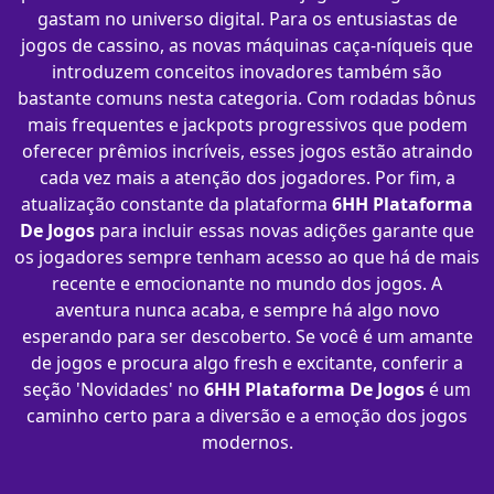
gastam no universo digital. Para os entusiastas de
jogos de cassino, as novas máquinas caça-níqueis que
introduzem conceitos inovadores também são
bastante comuns nesta categoria. Com rodadas bônus
mais frequentes e jackpots progressivos que podem
oferecer prêmios incríveis, esses jogos estão atraindo
cada vez mais a atenção dos jogadores. Por fim, a
atualização constante da plataforma
6HH Plataforma
De Jogos
para incluir essas novas adições garante que
os jogadores sempre tenham acesso ao que há de mais
recente e emocionante no mundo dos jogos. A
aventura nunca acaba, e sempre há algo novo
esperando para ser descoberto. Se você é um amante
de jogos e procura algo fresh e excitante, conferir a
seção 'Novidades' no
6HH Plataforma De Jogos
é um
caminho certo para a diversão e a emoção dos jogos
modernos.