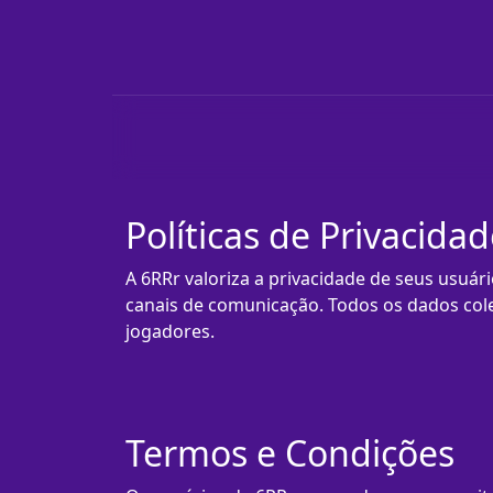
Políticas de Privacida
A 6RRr valoriza a privacidade de seus usuá
canais de comunicação. Todos os dados cole
jogadores.
Termos e Condições