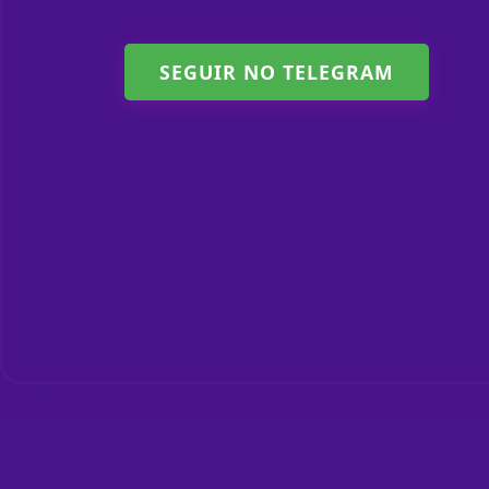
SEGUIR NO TELEGRAM