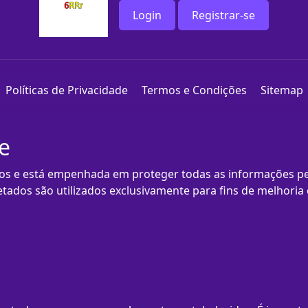
Login
Registrar-se
Políticas de Privacidade
Termos e Condições
Sitemap
de
rios e está empenhada em proteger todas as informações p
tados são utilizados exclusivamente para fins de melhoria