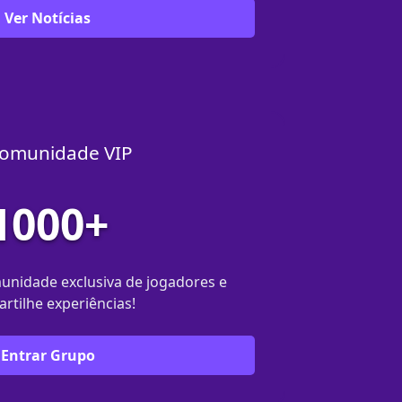
Ver Notícias
Comunidade VIP
1000+
unidade exclusiva de jogadores e
rtilhe experiências!
Entrar Grupo