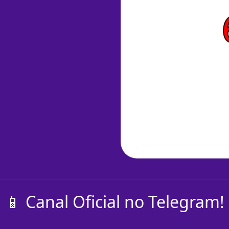
📱 Canal Oficial no Telegram!