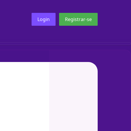
Login
Registrar-se