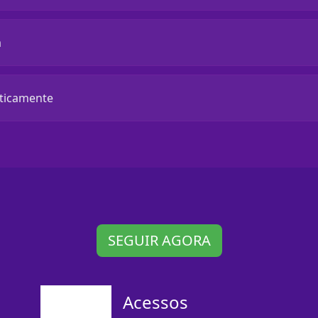
a
aticamente
SEGUIR AGORA
Acessos