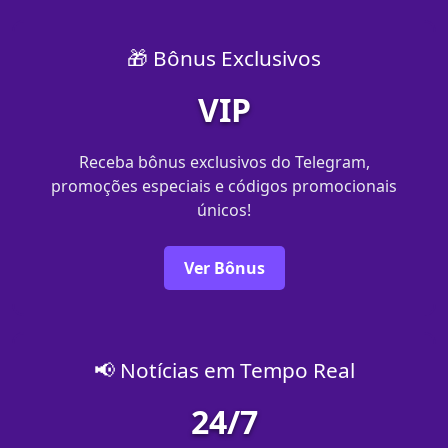
🎁 Bônus Exclusivos
VIP
Receba bônus exclusivos do Telegram,
promoções especiais e códigos promocionais
únicos!
Ver Bônus
📢 Notícias em Tempo Real
24/7