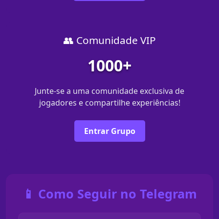
👥 Comunidade VIP
1000+
Junte-se a uma comunidade exclusiva de
jogadores e compartilhe experiências!
Entrar Grupo
📱 Como Seguir no Telegram