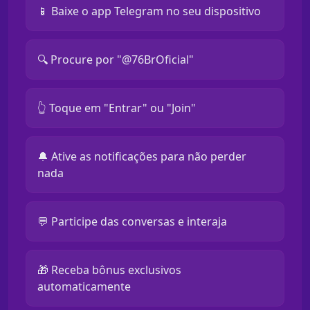
📱 Baixe o app Telegram no seu dispositivo
🔍 Procure por "@76BrOficial"
👆 Toque em "Entrar" ou "Join"
🔔 Ative as notificações para não perder
nada
💬 Participe das conversas e interaja
🎁 Receba bônus exclusivos
automaticamente