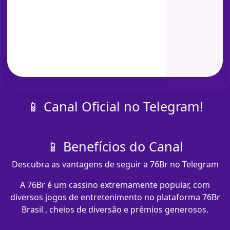
📱 Canal Oficial no Telegram!
📱 Benefícios do Canal
Descubra as vantagens de seguir a 76Br no Telegram
A 76Br é um cassino extremamente popular, com
diversos jogos de entretenimento no plataforma 76Br
Brasil , cheios de diversão e prêmios generosos.