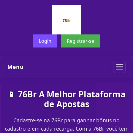
Login
Registrar-se
Menu
📱 76Br A Melhor Plataforma
de Apostas
Cadastre-se na 76Br para ganhar bônus no
cadastro e em cada recarga. Com a 76Br, você tem