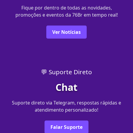
Fique por dentro de todas as novidades,
promoções e eventos da 76Br em tempo real!
Ver Notícias
💬 Suporte Direto
Chat
Suporte direto via Telegram, respostas rápidas e
atendimento personalizado!
Falar Suporte