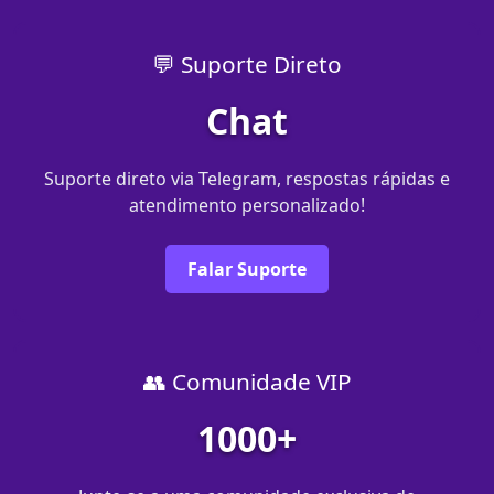
💬 Suporte Direto
Chat
Suporte direto via Telegram, respostas rápidas e
atendimento personalizado!
Falar Suporte
👥 Comunidade VIP
1000+