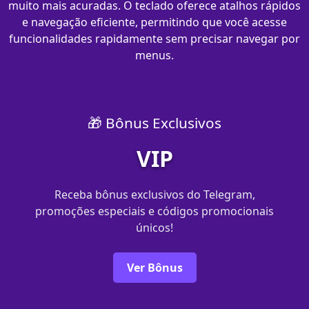
muito mais acuradas. O teclado oferece atalhos rápidos
e navegação eficiente, permitindo que você acesse
funcionalidades rapidamente sem precisar navegar por
menus.
🎁 Bônus Exclusivos
VIP
Receba bônus exclusivos do Telegram,
promoções especiais e códigos promocionais
únicos!
Ver Bônus