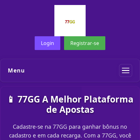
Login
Registrar-se
Menu
📱 77GG A Melhor Plataforma
de Apostas
Cadastre-se na 77GG para ganhar bônus no
cadastro e em cada recarga. Com a 77GG, você