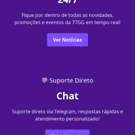
Fique por dentro de todas as novidades,
promoções e eventos da 77GG em tempo real!
Ver Notícias
💬 Suporte Direto
Chat
Suporte direto via Telegram, respostas rápidas e
atendimento personalizado!