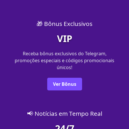
🎁 Bônus Exclusivos
VIP
Receba bônus exclusivos do Telegram,
promoções especiais e códigos promocionais
únicos!
Ver Bônus
📢 Notícias em Tempo Real
24/7