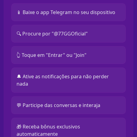
📱 Baixe o app Telegram no seu dispositivo
🔍 Procure por "@77GGOficial"
👆 Toque em "Entrar" ou "Join"
🔔 Ative as notificações para não perder
nada
💬 Participe das conversas e interaja
🎁 Receba bônus exclusivos
automaticamente