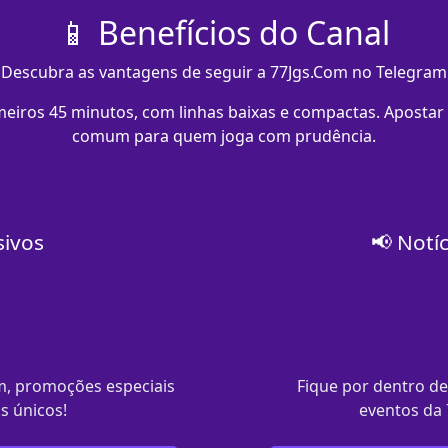
📱 Benefícios do Canal
Descubra as vantagens de seguir a 77Jgs.Com no Telegram
imeiros 45 minutos, com linhas baixas e compactas. Aposta
comum para quem joga com prudência.
sivos
📢 Notí
m, promoções especiais
Fique por dentro d
s únicos!
eventos da