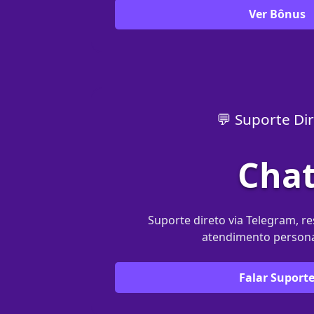
Ver Bônus
💬 Suporte Di
Cha
Suporte direto via Telegram, r
atendimento persona
Falar Suport