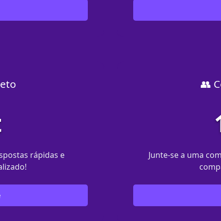
reto
👥 
t
espostas rápidas e
Junte-se a uma com
lizado!
compa
e