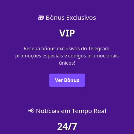
🎁 Bônus Exclusivos
VIP
Receba bônus exclusivos do Telegram,
promoções especiais e códigos promocionais
únicos!
Ver Bônus
📢 Notícias em Tempo Real
24/7