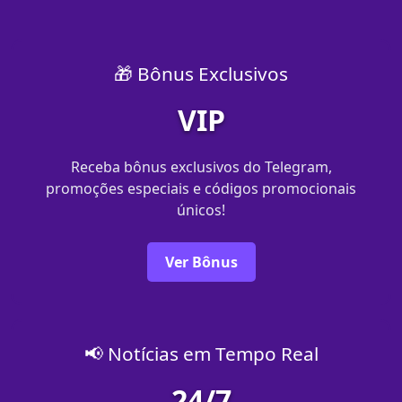
🎁 Bônus Exclusivos
VIP
Receba bônus exclusivos do Telegram,
promoções especiais e códigos promocionais
únicos!
Ver Bônus
📢 Notícias em Tempo Real
24/7