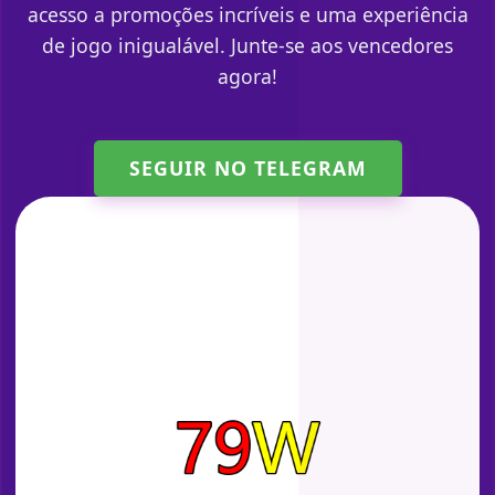
acesso a promoções incríveis e uma experiência
de jogo inigualável. Junte-se aos vencedores
agora!
SEGUIR NO TELEGRAM