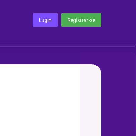
Login
Registrar-se