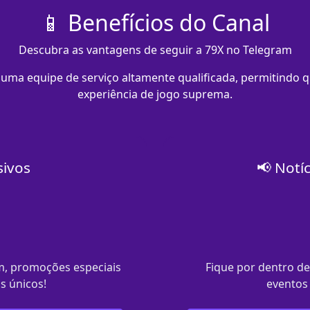
📱 Benefícios do Canal
Descubra as vantagens de seguir a 79X no Telegram
ar uma equipe de serviço altamente qualificada, permitindo
experiência de jogo suprema.
sivos
📢 Notí
m, promoções especiais
Fique por dentro d
s únicos!
eventos