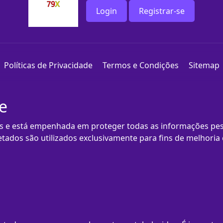
Login
Registrar-se
Políticas de Privacidade
Termos e Condições
Sitemap
de
ios e está empenhada em proteger todas as informações pe
tados são utilizados exclusivamente para fins de melhoria