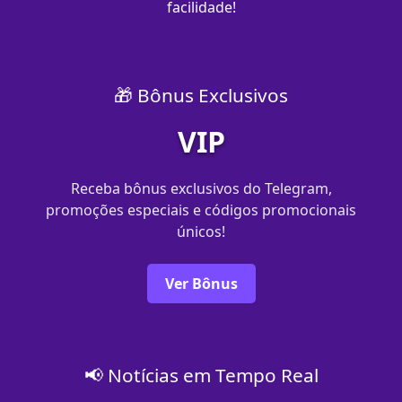
facilidade!
🎁 Bônus Exclusivos
VIP
Receba bônus exclusivos do Telegram,
promoções especiais e códigos promocionais
únicos!
Ver Bônus
📢 Notícias em Tempo Real