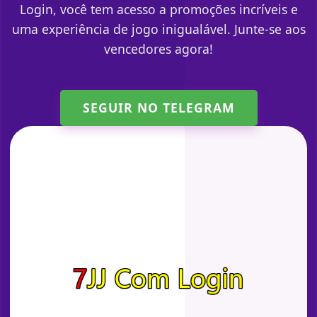
Login, você tem acesso a promoções incríveis e
uma experiência de jogo inigualável. Junte-se aos
vencedores agora!
SEGUIR NO TELEGRAM