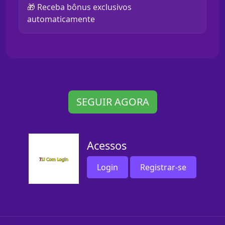
🎁 Receba bônus exclusivos
automaticamente
SEGUIR AGORA
Acessos
Login
Registrar-se