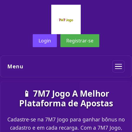
Login
Registrar-se
Menu
📱 7M7 Jogo A Melhor
Plataforma de Apostas
Cadastre-se na 7M7 Jogo para ganhar bônus no
cadastro e em cada recarga. Com a 7M7 Jogo,