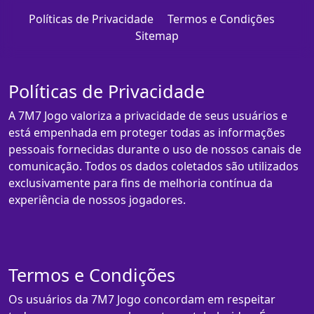
Políticas de Privacidade
Termos e Condições
Sitemap
Políticas de Privacidade
A 7M7 Jogo valoriza a privacidade de seus usuários e
está empenhada em proteger todas as informações
pessoais fornecidas durante o uso de nossos canais de
comunicação. Todos os dados coletados são utilizados
exclusivamente para fins de melhoria contínua da
experiência de nossos jogadores.
Termos e Condições
Os usuários da 7M7 Jogo concordam em respeitar