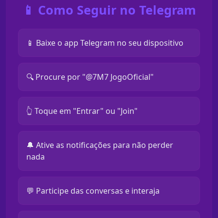
📱 Como Seguir no Telegram
📱 Baixe o app Telegram no seu dispositivo
🔍 Procure por "@7M7 JogoOficial"
👆 Toque em "Entrar" ou "Join"
🔔 Ative as notificações para não perder
nada
💬 Participe das conversas e interaja