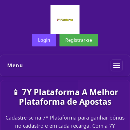
Login
Registrar-se
Menu
📱 7Y Plataforma A Melhor
Plataforma de Apostas
Cadastre-se na 7Y Plataforma para ganhar bônus
no cadastro e em cada recarga. Com a 7Y