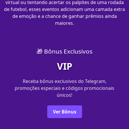
virtual ou tentando acertar os palpites de uma rodada
de futebol, esses eventos adicionam uma camada extra
de emoção e a chance de ganhar prêmios ainda
maiores.
🎁 Bônus Exclusivos
VIP
Receba bônus exclusivos do Telegram,
promoções especiais e códigos promocionais
únicos!
Ver Bônus