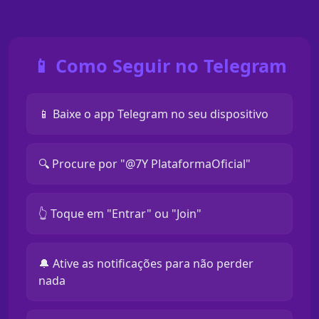
📱 Como Seguir no Telegram
📱 Baixe o app Telegram no seu dispositivo
🔍 Procure por "@7Y PlataformaOficial"
👆 Toque em "Entrar" ou "Join"
🔔 Ative as notificações para não perder
nada