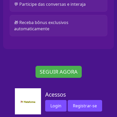
💬 Participe das conversas e interaja
🎁 Receba bônus exclusivos
automaticamente
SEGUIR AGORA
Acessos
Login
Registrar-se