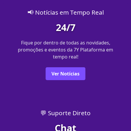
📢 Notícias em Tempo Real
24/7
Fique por dentro de todas as novidades,
promoções e eventos da 7Y Plataforma em
tempo real!
Ver Notícias
💬 Suporte Direto
Chat