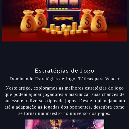
Estratégias de Jogo
Dominando Estratégias de Jogo: Táticas para Vencer
Neste artigo, exploramos as melhores estratégias de jogo
que podem ajudar jogadores a maximizar suas chances de
sucesso em diversos tipos de jogos. Desde o planejamento
até a adaptação às jogadas dos oponentes, descubra como
se tornar um maestro no universo dos jogos.