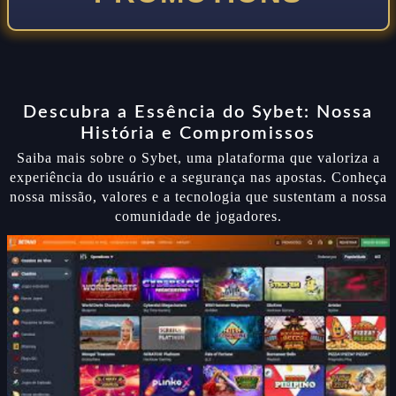
Descubra a Essência do Sybet: Nossa
História e Compromissos
Saiba mais sobre o Sybet, uma plataforma que valoriza a
experiência do usuário e a segurança nas apostas. Conheça
nossa missão, valores e a tecnologia que sustentam a nossa
comunidade de jogadores.