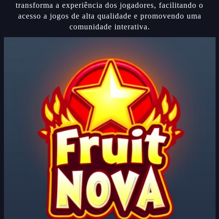
transforma a experiência dos jogadores, facilitando o
acesso a jogos de alta qualidade e promovendo uma
comunidade interativa.