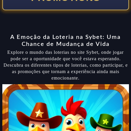
A Emoção da Loteria na Sybet: Uma
Chance de Mudança de Vida
Explore o mundo das loterias no site Sybet, onde jogar
pode ser a oportunidade que você estava esperando.
Descubra os diferentes tipos de loterias, como participar, e
as promoções que tornam a experiência ainda mais
emocionante.