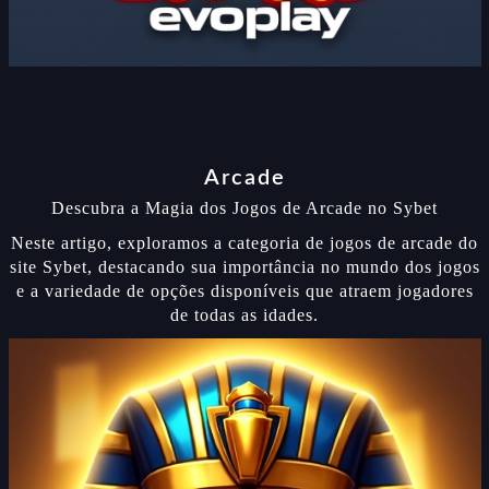
Arcade
Descubra a Magia dos Jogos de Arcade no Sybet
Neste artigo, exploramos a categoria de jogos de arcade do
site Sybet, destacando sua importância no mundo dos jogos
e a variedade de opções disponíveis que atraem jogadores
de todas as idades.